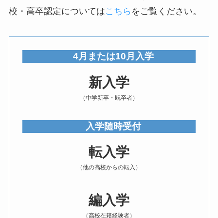
校・高卒認定については
こち
ら
をご覧ください。
4月または10月入学
新入学
​（中学新卒・既卒者）
入学随時受付
転入学
（他の高校からの転入）
編入学
（高校在籍経験者）